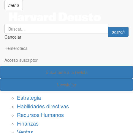
menu
Search
Search
search
Cancelar
Pasar
SECCIONES
al
Hemeroteca
Suscríbete a Harvard Deusto
contenido
principal
Acceso suscriptor
Acceso suscriptor
Suscríbete a la revista
Categorías
Newsletter
Márketing
Estrategia
Habilidades directivas
Recursos Humanos
Finanzas
Ventas