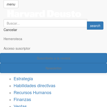
menu
Search
Search
search
Cancelar
Pasar
SECCIONES
al
Hemeroteca
Suscríbete a Harvard Deusto
contenido
principal
Acceso suscriptor
Acceso suscriptor
Suscríbete a la revista
Categorías
Newsletter
Márketing
Estrategia
Habilidades directivas
Recursos Humanos
Finanzas
Ventas