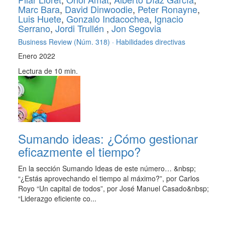
Marc Bara
,
David Dinwoodie
,
Peter Ronayne
,
Luis Huete
,
Gonzalo Indacochea
,
Ignacio
Serrano
,
Jordi Trullén
,
Jon Segovia
Business Review (Núm. 318) ·
Habilidades directivas
Enero 2022
Lectura de 10 min.
Sumando ideas: ¿Cómo gestionar
eficazmente el tiempo?
En la sección Sumando Ideas de este número… &nbsp;
“¿Estás aprovechando el tiempo al máximo?”, por Carlos
Royo “Un capital de todos”, por José Manuel Casado&nbsp;
“Liderazgo eficiente co...