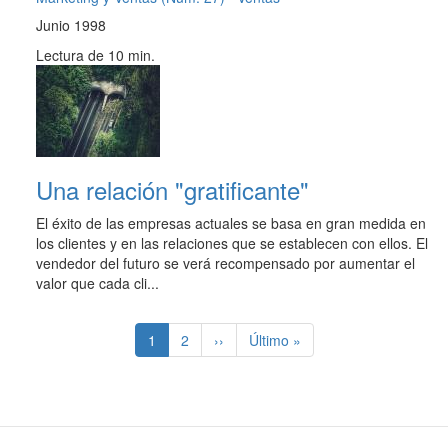
Junio 1998
Lectura de 10 min.
Una relación "gratificante"
El éxito de las empresas actuales se basa en gran medida en
los clientes y en las relaciones que se establecen con ellos. El
vendedor del futuro se verá recompensado por aumentar el
valor que cada cli...
Paginación
Página
1
Page
2
Siguiente
››
Última
Último »
actual
página
página