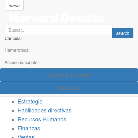
menu
Search
Search
search
Cancelar
Pasar
SECCIONES
al
Hemeroteca
Suscríbete a Harvard Deusto
contenido
principal
Acceso suscriptor
Acceso suscriptor
Suscríbete a la revista
Categorías
Newsletter
Márketing
Estrategia
Habilidades directivas
Recursos Humanos
Finanzas
Ventas