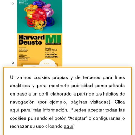
Utilizamos cookies propias y de terceros para fines
analíticos y para mostrarte publicidad personalizada
en base a un perfil elaborado a partir de tus hábitos de
navegación (por ejemplo, páginas visitadas). Clica
aquí
para más información. Puedes aceptar todas las
Revistas Harvard Deusto
Habilidades directivas
cookies pulsando el botón “Aceptar” o configurarlas o
Cómo la inteligencia artificial está cambiando nuestra
rechazar su uso clicando
aquí
.
forma de trabajar