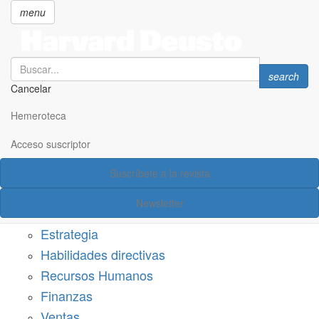
menu
Search
Search
search
Cancelar
Pasar
SECCIONES
al
Hemeroteca
Suscríbete a Harvard Deusto
contenido
principal
Acceso suscriptor
Acceso suscriptor
Suscríbete a la revista
Categorías
Newsletter
Márketing
Estrategia
Habilidades directivas
Recursos Humanos
Finanzas
Ventas