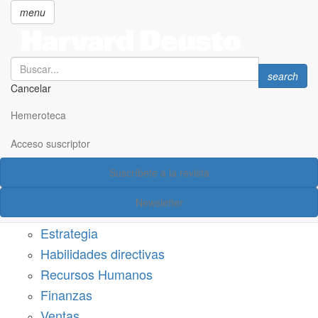
menu
Search
Search
search
Cancelar
Pasar
SECCIONES
al
Hemeroteca
Suscríbete a Harvard Deusto
contenido
principal
Acceso suscriptor
Acceso suscriptor
Suscríbete a la revista
Categorías
Newsletter
Márketing
Estrategia
Habilidades directivas
Recursos Humanos
Finanzas
Ventas