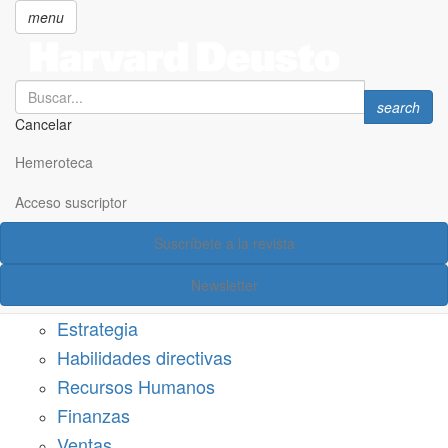
menu
Search
Search
search
Cancelar
Pasar
SECCIONES
al
Hemeroteca
Suscríbete a Harvard Deusto
contenido
principal
Acceso suscriptor
Acceso suscriptor
Suscríbete a la revista
Categorías
Newsletter
Márketing
Estrategia
Habilidades directivas
Recursos Humanos
Finanzas
Ventas