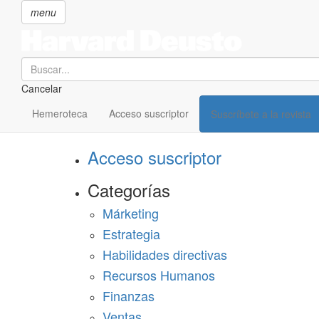
menu
Search
Cancelar
Pasar
SECCIONES
al
Hemeroteca
Acceso suscriptor
Suscríbete a la revista
Suscríbete a Harvard Deusto
contenido
principal
Acceso suscriptor
Categorías
Márketing
Estrategia
Habilidades directivas
Recursos Humanos
Finanzas
Ventas