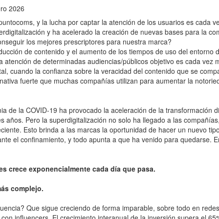
ero 2026
s puntocoms, y la lucha por captar la atención de los usuarios es cada
digitalización y ha acelerado la creación de nuevas bases para la c
nseguir los mejores prescriptores para nuestra marca?
ucción de contenido y el aumento de los tiempos de uso del entorno di
 atención de determinadas audiencias/públicos objetivo es cada vez más c
ital, cuando la confianza sobre la veracidad del contenido que se compa
rnativa fuerte que muchas compañías utilizan para aumentar la notori
mia de la COVID-19 ha provocado la aceleración de la transformación 
es años. Pero la superdigitalización no solo ha llegado a las compañía
reciente. Esto brinda a las marcas la oportunidad de hacer un nuevo tip
ante el confinamiento, y todo apunta a que ha venido para quedarse.
entes crece exponencialmente cada día que pasa.
más complejo.
fluencia? Que sigue creciendo de forma imparable, sobre todo en redes
on influencers. El crecimiento interanual de la inversión supera el 6