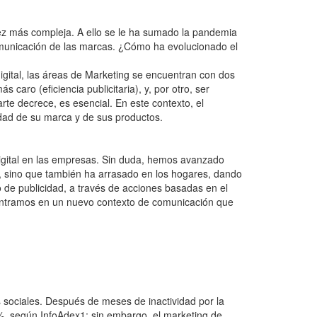
 vez más compleja. A ello se le ha sumado la pandemia
omunicación de las marcas. ¿Cómo ha evolucionado el
gital, las áreas de Marketing se encuentran con dos
aro (eficiencia publicitaria), y, por otro, ser
rte decrece, es esencial. En este contexto, el
edad de su marca y de sus productos.
digital en las empresas. Sin duda, hemos avanzado
s, sino que también ha arrasado en los hogares, dando
o de publicidad, a través de acciones basadas en el
 Entramos en un nuevo contexto de comunicación que
 sociales. Después de meses de inactividad por la
5%, según InfoAdex1; sin embargo, el marketing de