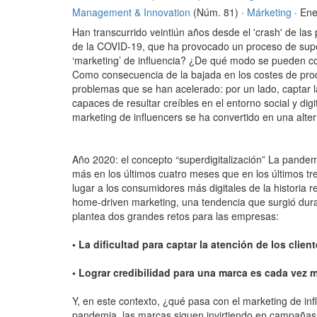
Management & Innovation
(Núm. 81) ·
Márketing
· En
Han transcurrido veintiún años desde el 'crash' de la
de la COVID-19, que ha provocado un proceso de super
‘marketing’ de influencia? ¿De qué modo se pueden co
Como consecuencia de la bajada en los costes de prod
problemas que se han acelerado: por un lado, captar la
capaces de resultar creíbles en el entorno social y dig
marketing de influencers se ha convertido en una alte
Año 2020: el concepto “superdigitalización” La pande
más en los últimos cuatro meses que en los últimos tr
lugar a los consumidores más digitales de la historia 
home-driven marketing, una tendencia que surgió dur
plantea dos grandes retos para las empresas:
• La dificultad para captar la atención de los cli
• Lograr credibilidad para una marca es cada vez 
Y, en este contexto, ¿qué pasa con el marketing de in
pandemia, las marcas siguen invirtiendo en campañas c