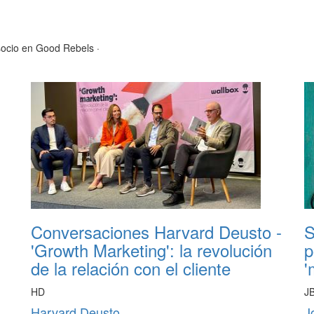
 socio en Good Rebels
·
Conversaciones Harvard Deusto -
S
'Growth Marketing': la revolución
p
de la relación con el cliente
'
HD
J
Harvard Deusto
J