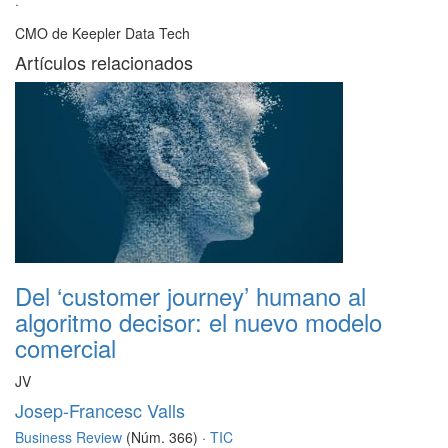
·
CMO de Keepler Data Tech
Artículos relacionados
Del ‘customer journey’ humano al
algoritmo decisor: el nuevo modelo
comercial
JV
Josep-Francesc Valls
Business Review
(Núm. 366) ·
TIC