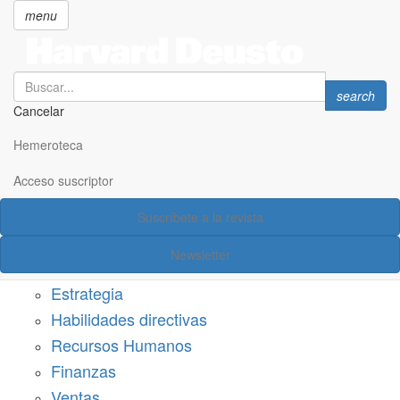
menu
Search
Search
search
Cancelar
Pasar
SECCIONES
al
Hemeroteca
Suscríbete a Harvard Deusto
contenido
principal
Acceso suscriptor
Acceso suscriptor
Suscríbete a la revista
Categorías
Newsletter
Márketing
Estrategia
Habilidades directivas
Recursos Humanos
Finanzas
Ventas