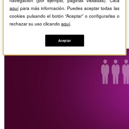
navegación (por ejemplo, páginas visitadas). Clica
Cómo ayuda la
aquí
para más información. Puedes aceptar todas las
cookies pulsando el botón “Aceptar” o configurarlas o
inteligencia artificial en la
rechazar su uso clicando
aquí
.
gestión de personas
Aceptar
Advertorial