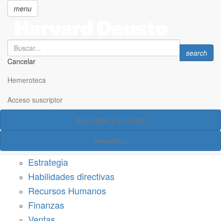
menu
Search
Search
search
Cancelar
Pasar
SECCIONES
al
Hemeroteca
Suscríbete a Harvard Deusto
contenido
principal
Acceso suscriptor
Acceso suscriptor
Suscríbete a la revista
Categorías
Newsletter
Márketing
Estrategia
Habilidades directivas
Recursos Humanos
Finanzas
Ventas