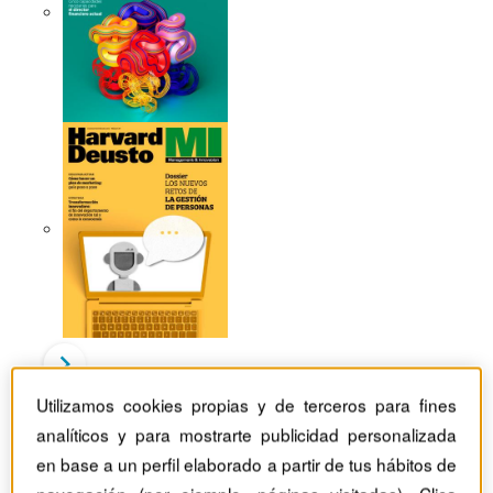
Utilizamos cookies propias y de terceros para fines
Revistas Harvard Deusto
TIC
analíticos y para mostrarte publicidad personalizada
Cómo ayuda la inteligencia artificial en la gestión de
en base a un perfil elaborado a partir de tus hábitos de
personas