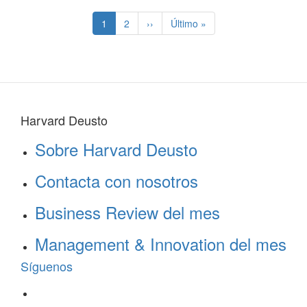
Paginación
Página
1
Page
2
Siguiente
››
Última
Último »
actual
página
página
Harvard Deusto
Sobre Harvard Deusto
Contacta con nosotros
Business Review del mes
Management & Innovation del mes
Síguenos