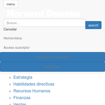
menu
Search
Search
search
Cancelar
Pasar
SECCIONES
al
Hemeroteca
Suscríbete a Harvard Deusto
contenido
principal
Acceso suscriptor
Acceso suscriptor
Suscríbete a la revista
Categorías
Newsletter
Márketing
Estrategia
Habilidades directivas
Recursos Humanos
Finanzas
Ventas