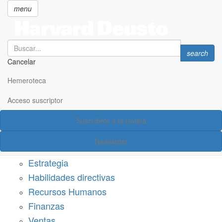
menu
Search
Search
search
Cancelar
Pasar
SECCIONES
al
Hemeroteca
Suscríbete a Harvard Deusto
contenido
principal
Acceso suscriptor
Acceso suscriptor
Suscríbete a la revista
Categorías
Newsletter
Márketing
Estrategia
Habilidades directivas
Recursos Humanos
Finanzas
Ventas